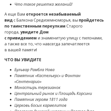
Что такое решетка желаний!
А еще Вам
откроется незабываемый
вид
с Балкона Средиземноморья, вы
пройдетесь
по таинственным переулкам
Старого
города,
увидите Дом
с привидением
и знаменитую улицу с пилонами,
а также все то, что навсегда запечатлеется
в вашей памяти!
ЧТО ВЫ УВИДИТЕ
Бульвар Рамбла Нова
Памятник «Кастельерс» и Фонтан
«Сентенарио»
Монастырь терезианок
Центральный рынок и Площадь Корсини
Памятник героям 1811 года
Церковь босых кармелитов