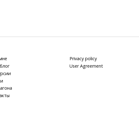
мне
Privacy policy
блог
User Agreement
урсии
ги
агона
акты