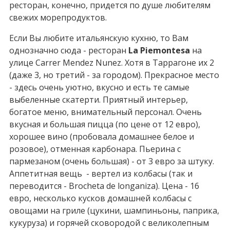
ресторан, конечно, придется по душе любителям
свежих морепродуктов.
Если Вы любите итальянскую кухню, то Вам
однозначно сюда - ресторан
La Piemontesa
на
улице Carrer Mendez Nunez. Хотя в Таррагоне их 2
(даже 3, но третий - за городом). Прекрасное место
- здесь очень уютно, вкусно и есть те самые
выбеленные скатерти. Приятный интерьер,
богатое меню, внимательный персонал. Очень
вкусная и большая пицца (по цене от 12 евро),
хорошее вино (пробовала домашнее белое и
розовое), отменная карбонара. Пьерина с
пармезаном (очень большая) - от 3 евро за штуку.
Аппетитная вещь - вертел из колбасы (так и
переводится - Brocheta de longaniza). Цена - 16
евро, несколько кусков домашней колбасы с
овощами на гриле (цукини, шампиньоны, паприка,
кукуруза) и горячей сковородой с великолепным