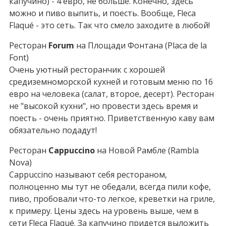
капучино) - 4 евро, не больше. Конечно, здесь
можно и пиво выпить, и поесть. Вообще, Fleca
Flaqué - это сеть. Так что смело заходите в любой!
Ресторан
Forum
на Площади Фонтана (Placa de la
Font)
Очень уютный ресторанчик с хорошей
средиземноморской кухней и готовым меню по 16
евро на человека (салат, второе, десерт). Ресторан
не "высокой кухни", но провести здесь время и
поесть - очень приятно. Приветственную каву вам
обязательно подадут!
Ресторан
Cappuccino
на Новой Рамбле (Rambla
Nova)
Cappuccino называют себя рестораном,
полноценно мы тут не обедали, всегда пили кофе,
пиво, пробовали что-то легкое, креветки на гриле,
к примеру. Цены здесь на уровень выше, чем в
сети Fleca Flaqué. За капучино придется выложить