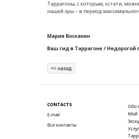
Таррагоны, с которым, кстати, можн
нашей эры – в период максимальног
Мария Восканян
Ваш гид в Таррагоне / Недорогой 
<< назад
CONTACTS
Обо 
Мой 
E-mail
Экск
Все контакты
Услу
Тарр