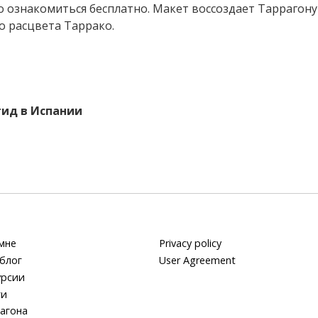
о ознакомиться бесплатно. Макет воссоздает Таррагону
о расцвета Таррако.
гид в Испании
мне
Privacy policy
блог
User Agreement
урсии
ги
агона