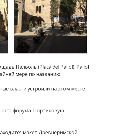
дь Пальоль (Placa del Pallol). Pallol
крайней мере по названию.
ные власти устроили на этом месте
ьного форума. Портиковую
 находится макет Древнеримской